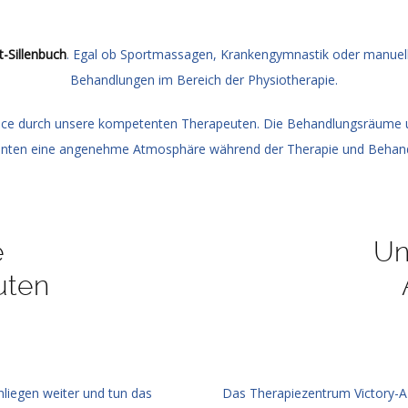
t-Sillenbuch
. Egal ob Sportmassagen, Krankengymnastik oder manuelle
Behandlungen im Bereich der Physiotherapie.
rvice durch unsere kompetenten Therapeuten. Die Behandlungsräume u
ienten eine angenehme Atmosphäre während der Therapie und Behand
e
Un
uten
nliegen weiter und tun das
Das Therapiezentrum Victory-A b